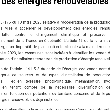
des énergies renouvelables
23-175 du 10 mars 2023 relative à l’accélération de la producti
les vise à accélérer le développement des énergies renou
lutter contre le changement climatique et préserver 
nnement de la France en électricité. L’article 15 de la loi a intr
ergie un dispositif de planification territoriale à la main des co
année 2023, les communes sont invitées à identifier les zones d
tation d’installations terrestres de production d’énergie renouvel
on de l’article L141-5-3 du code de l’énergie, ces zones sont d
gorie de sources et de types d’installation de productio
es : éolien terrestre, photovoltaïque, méthanisation, hydro
, en tenant compte de la nécessaire diversification d
s en fonction des potentiels du territoire concerné et de la 
ergies renouvelables déjà installée.
célération illustre la volonté de la commune d’orienter préférent