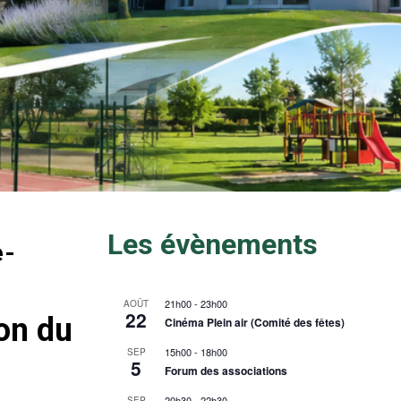
Les évènements
e-
21h00
-
23h00
AOÛT
22
ion du
Cinéma Plein air (Comité des fêtes)
15h00
-
18h00
SEP
5
Forum des associations
20h30
-
22h30
SEP