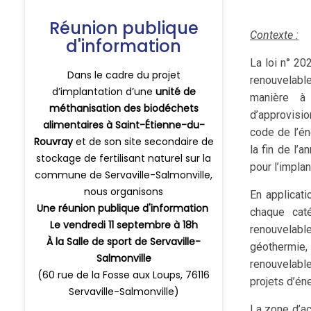
Contexte :
La loi n° 20
renouvelab
manière à 
d’approvisio
code de l’én
la fin de l’
pour l’implan
En applicati
chaque caté
renouvelabl
géothermie
renouvelable
projets d’én
La zone d’ac