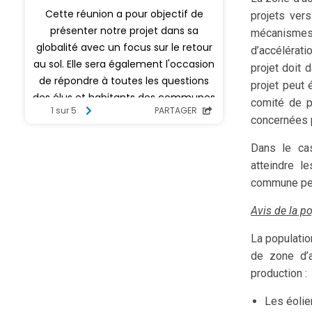
projets ver
mécanismes f
d’accélérat
projet doit 
projet peut
comité de pr
concernées p
Dans le cas
atteindre l
commune peut
Avis de la po
La populatio
de zone d’a
production :
Les éoli