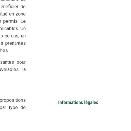
énéficier de
situé en zone
n permis. Le
plicables. Un
s ce cas, un
ies prenantes
phes.
isantes pour
velables, la
 propositions
par type de