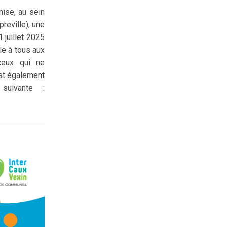
nise, au sein
reville), une
 juillet 2025
le à tous aux
ceux qui ne
st également
suivante :