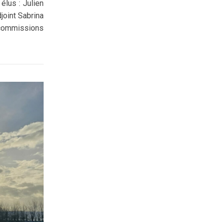
élus : Julien
oint Sabrina
 commissions