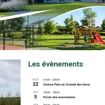
Les évènements
21h00
-
23h00
AOÛT
22
Cinéma Plein air (Comité des fêtes)
15h00
-
18h00
SEP
5
Forum des associations
20h30
-
22h30
SEP