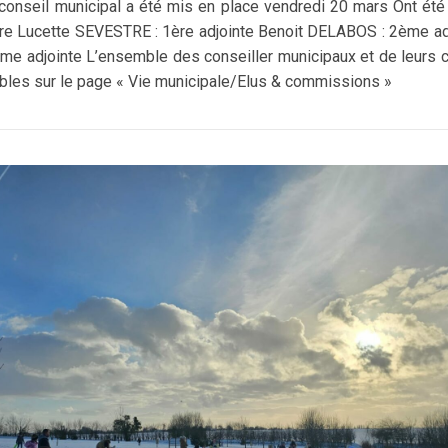
onseil municipal a été mis en place vendredi 20 mars Ont été 
re Lucette SEVESTRE : 1ère adjointe Benoit DELABOS : 2ème adj
me adjointe L’ensemble des conseiller municipaux et de leurs
bles sur le page « Vie municipale/Elus & commissions »