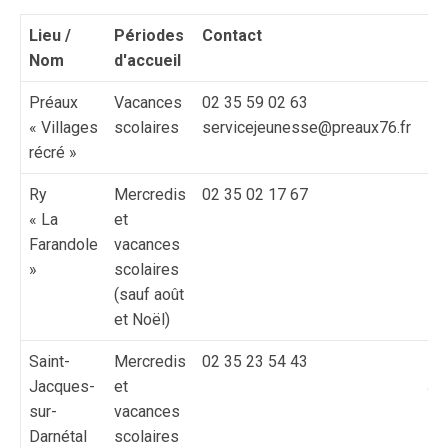
Lieu /
Périodes
Contact
Po
Nom
d'accueil
d'
Préaux
Vacances
02 35 59 02 63
Ma
« Villages
scolaires
servicejeunesse@preaux76.fr
Pr
récré »
Ry
Mercredis
02 35 02 17 67
Ma
« La
et
Farandole
vacances
»
scolaires
(sauf août
et Noël)
Saint-
Mercredis
02 35 23 54 43
Mai
Jacques-
et
Ja
sur-
vacances
Darnétal
scolaires